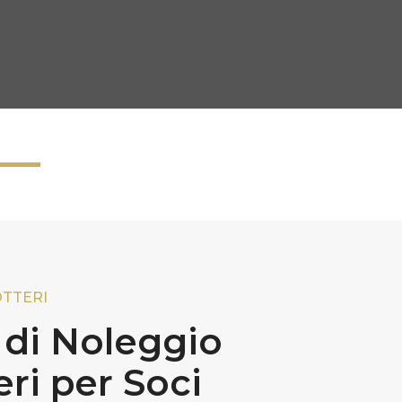
OTTERI
i di Noleggio
eri per Soci