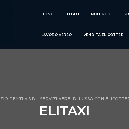
HOME
ELITAXI
NOLEGGIO
SC
LAVORO AEREO
VENDITA ELICOTTERI
ZIO DENTI A.S.D. - SERVIZI AEREI DI LUSSO CON ELICOTTE
ELITAXI