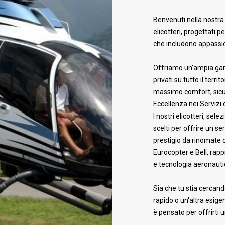
Benvenuti nella nostra 
elicotteri, progettati p
che includono appassiona
Offriamo un'ampia gamma
privati su tutto il terr
massimo comfort, sicur
Eccellenza nei Servizi 
I nostri elicotteri, selez
scelti per offrire un s
prestigio da rinomate 
Eurocopter e Bell, rapp
e tecnologia aeronauti
Sia che tu stia cercan
rapido o un'altra esigen
è pensato per offrirti 