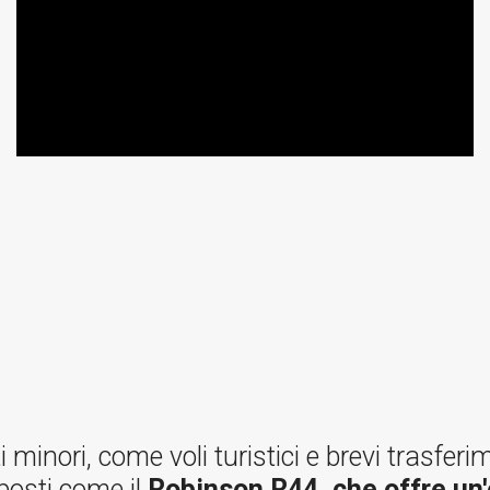
minori, come voli turistici e brevi trasferim
 posti come il
Robinson R44, che offre un'