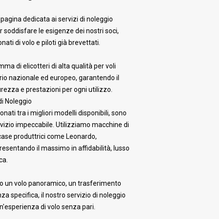
pagina dedicata ai servizi di noleggio
er soddisfare le esigenze dei nostri soci,
ti di volo e piloti già brevettati.
 di elicotteri di alta qualità per voli
itorio nazionale ed europeo, garantendo il
ezza e prestazioni per ogni utilizzo.
di Noleggio
ionati tra i migliori modelli disponibili, sono
ervizio impeccabile. Utilizziamo macchine di
case produttrici come Leonardo,
resentando il massimo in affidabilità, lusso
ca.
do un volo panoramico, un trasferimento
za specifica, il nostro servizio di noleggio
un'esperienza di volo senza pari.